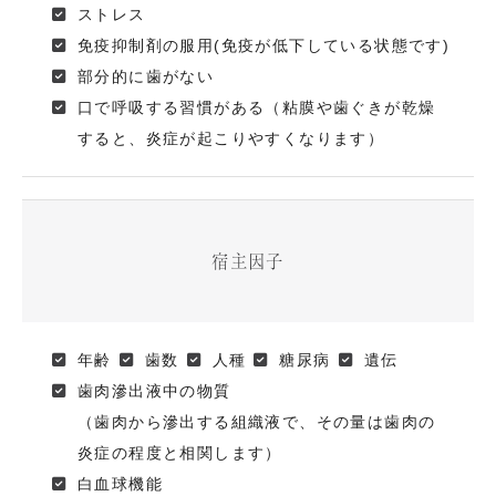
ストレス
免疫抑制剤の服用(免疫が低下している状態です)
部分的に歯がない
口で呼吸する習慣がある（粘膜や歯ぐきが乾燥
すると、炎症が起こりやすくなります）
宿主因子
年齢
歯数
人種
糖尿病
遺伝
歯肉滲出液中の物質
（歯肉から滲出する組織液で、その量は歯肉の
炎症の程度と相関します）
白血球機能