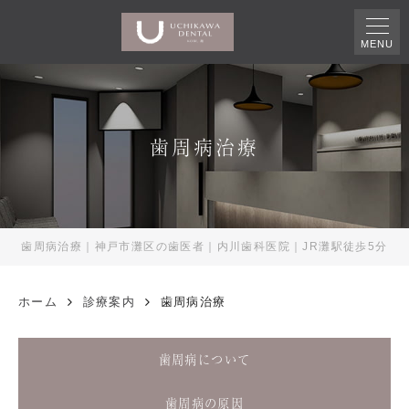
MENU
歯周病治療
歯周病治療｜神戸市灘区の歯医者｜内川歯科医院｜JR灘駅徒歩5分
ホーム
診療案内
歯周病治療
歯周病について
歯周病の原因