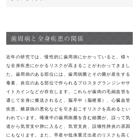
歯周病と全身疾患の関係
近年の研究では、慢性的に歯周病にかかっていると、様々
な全身疾患にかかるリスクが高まることがわかってきまし
た。歯周病のある部位には、歯周病菌とその菌が産生する
毒素、炎症のある部位で作られるプロスタグランジンやサ
イトカインなどが存在します。これらが歯肉の毛細血管を
通じて全身に搬送されると、脳卒中（脳梗塞）、心臓血管
疾患、糖尿病の悪化などを引き起こすリスクを高めるとい
われています。唾液中の歯周病菌を含む細菌が、誤って気
道から気管支や肺に入ると、気管支炎、誤嚥性肺炎の原因
にもなります。また、早産や低体重児出産のリスクも高く